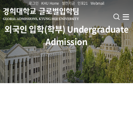
로그인
KHU Home
발전기금
인포21
Webmail
외국인 입학(학부) Undergraduate
오시는길 MAP
Admission
Why KHU
서울캠퍼스 Seoul C
국제캠퍼스 Global C
외국인 입학(학부) Undergraduate Admission
사진 갤러리 Gallery
홍보자료 Brochures
외국인 입학(대학원) Graduate Admission
입학가이드 Outline
홍보영상 Video
모집요강 Admission Guideline
공지 Notice
GKS(정부초청장학)
일정 Calendar
모집단위 Admission Unit
외국인(Int'l Admission)
한국어시험 KHU Korean Test
단과대학 College & Department