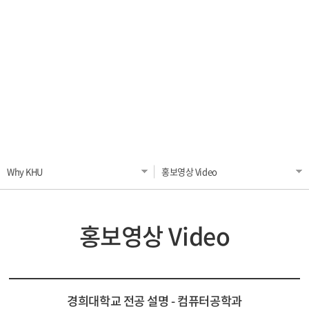
외국인 입학(학부) Undergraduate Admission
장학금 Scholarship
외국인 입학(대학원) Graduate Admission
한국어시험 KHU Korean Test
일반공지 General
FAQ
Why KHU
홍보영상 Video
홍보영상 Video
경희대학교 전공 설명 - 컴퓨터공학과