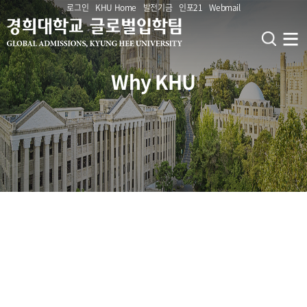
로그인
KHU Home
발전기금
인포21
Webmail
Why KHU
오시는길 MAP
Why KHU
서울캠퍼스 Seoul C
국제캠퍼스 Global C
외국인 입학(학부) Undergraduate Admission
사진 갤러리 Gallery
홍보자료 Brochures
외국인 입학(대학원) Graduate Admission
입학가이드 Outline
홍보영상 Video
모집요강 Admission Guideline
공지 Notice
GKS(정부초청장학)
일정 Calendar
모집단위 Admission Unit
외국인(Int'l Admission)
한국어시험 KHU Korean Test
단과대학 College & Department